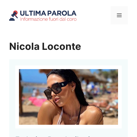
Vai
Menu
al
contenuto
Nicola Loconte