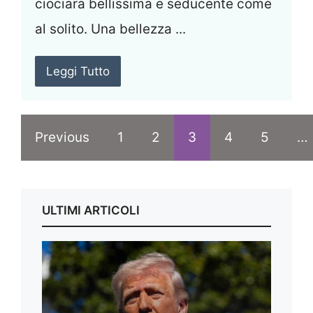
ciociara bellissima e seducente come
al solito. Una bellezza ...
Leggi Tutto
Previous
1
2
3
4
5
…
ULTIMI ARTICOLI