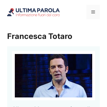
Vai
Menu
al
contenuto
Francesca Totaro