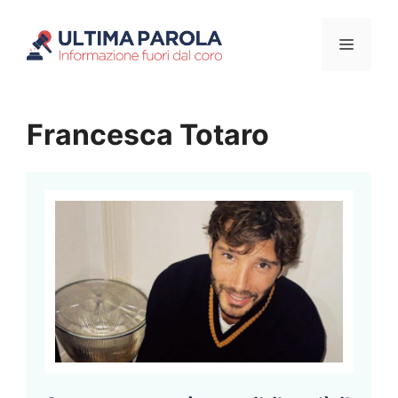
Vai
Menu
al
contenuto
Francesca Totaro