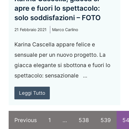
apre e fuori lo spettacolo:
solo soddisfazioni – FOTO
21 Febbraio 2021
Marco Carlino
Karina Cascella appare felice e
sensuale per un nuovo progetto. La
giacca elegante si sbottona e fuori lo
spettacolo: sensazionale ...
Leggi Tutto
Previous
1
…
538
539
5