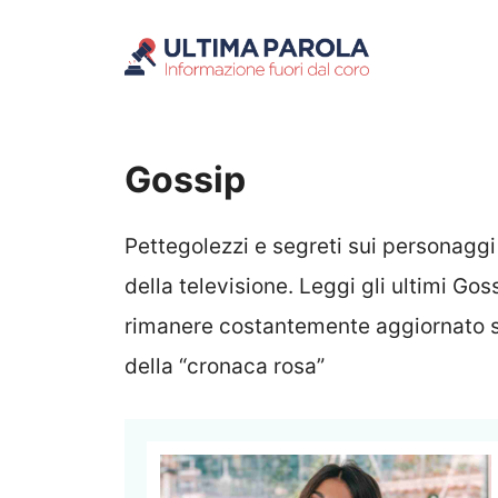
Vai
al
contenuto
Gossip
Pettegolezzi e segreti sui personaggi
della televisione. Leggi gli ultimi G
rimanere costantemente aggiornato su
della “cronaca rosa”