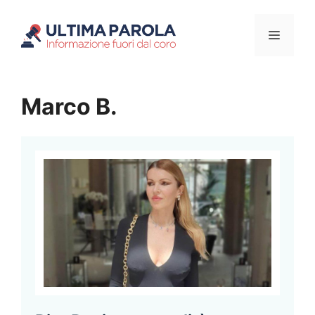
Vai
Menu
al
contenuto
Marco B.