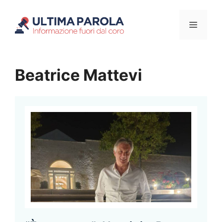
Vai
Menu
al
contenuto
Beatrice Mattevi