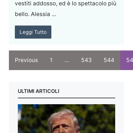
vestiti addosso, ed è lo spettacolo più
bello. Alessia ...
Leggi Tutto
Previous
1
…
543
544
5
ULTIMI ARTICOLI