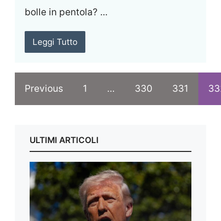
bolle in pentola? ...
Leggi Tutto
Previous
1
…
330
331
33
ULTIMI ARTICOLI