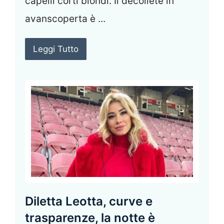
capelli corti biondi. Il dècollète in
avanscoperta è ...
Leggi Tutto
Diletta Leotta, curve e
trasparenze, la notte è