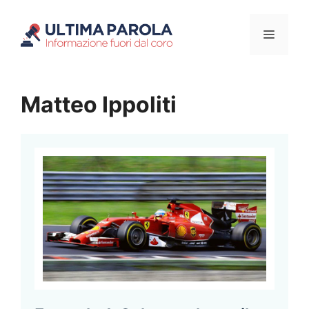
Vai
Menu
al
contenuto
Matteo Ippoliti