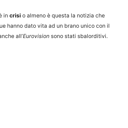
è in
crisi
o almeno è questa la notizia che
due hanno dato vita ad un brano unico con il
nche all’
Eurovision
sono stati sbalorditivi.