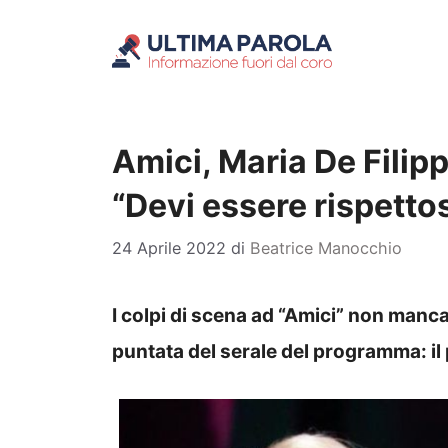
Vai
al
contenuto
Amici, Maria De Filippi
“Devi essere rispetto
24 Aprile 2022
di
Beatrice Manocchio
I colpi di scena ad “Amici” non manc
puntata del serale del programma: il 