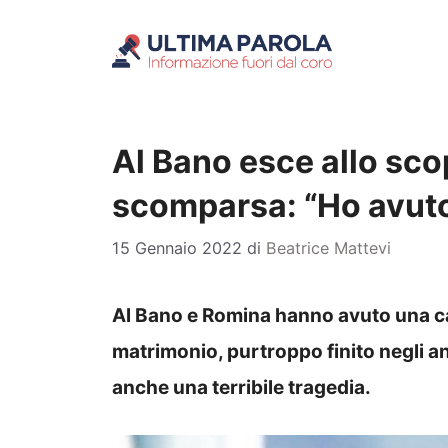
Vai
al
contenuto
Al Bano esce allo scop
scomparsa: “Ho avut
15 Gennaio 2022
di
Beatrice Mattevi
Al Bano e Romina hanno avuto una car
matrimonio, purtroppo finito negli an
anche una terribile tragedia.