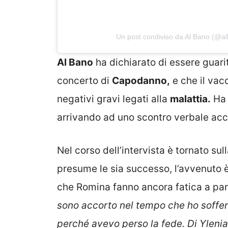
Un post condiviso da Al Bano (@alb
Al Bano
ha dichiarato di essere guari
concerto di
Capodanno,
e che il vacc
negativi gravi legati alla
malattia.
Ha 
arrivando ad uno scontro verbale acce
Nel corso dell’intervista è tornato sul
presume le sia successo, l’avvenuto è 
che Romina fanno ancora fatica a parl
sono accorto nel tempo che ho soffert
perché avevo perso la fede. Di Ylenia 