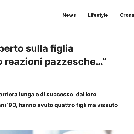
News
Lifestyle
Cron
erto sulla figlia
o reazioni pazzesche…”
riera lunga e di successo, dal loro
ni ’90, hanno avuto quattro figli ma vissuto