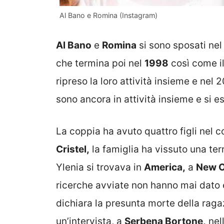
Al Bano e Romina (Instagram)
Al Bano
e
Romina
si sono sposati ne
che termina poi nel
1998
così come il
ripreso la loro attività insieme e nel 
sono ancora in attività insieme e si e
La coppia ha avuto quattro figli nel 
Cristel,
la famiglia ha vissuto una terr
Ylenia si trovava in
America,
a
New O
ricerche avviate non hanno mai dato esi
dichiara la presunta morte della raga
un’intervista, a
Serbena Bortone,
nell