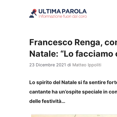
Vai
al
contenuto
Francesco Renga, con 
Natale: “Lo facciamo 
23 Dicembre 2021
di
Matteo Ippoliti
Lo spirito del Natale si fa sentire fo
cantante ha un’ospite speciale in co
delle festività…