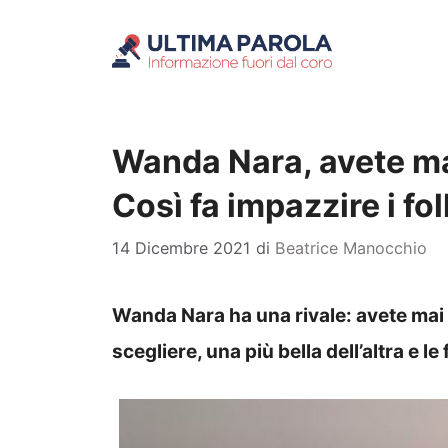
Vai
al
contenuto
Wanda Nara, avete mai
Così fa impazzire i f
14 Dicembre 2021
di
Beatrice Manocchio
Wanda Nara ha una rivale: avete mai v
scegliere, una più bella dell’altra e l