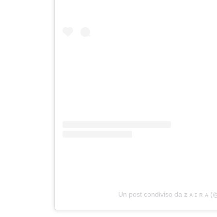
Un post condiviso da ᴢ ᴀ ɪ ʀ ᴀ (