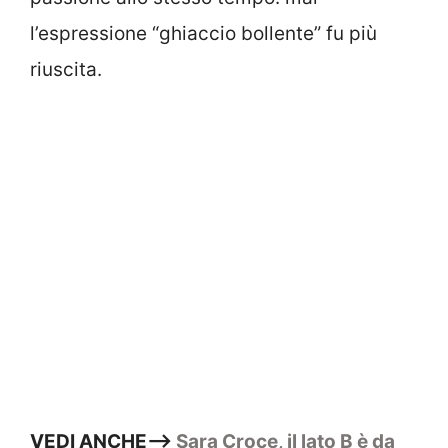
l’espressione “ghiaccio bollente” fu più
riuscita.
VEDI ANCHE—>
Sara Croce, il lato B è da