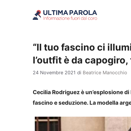
Vai
al
contenuto
“Il tuo fascino ci illu
l’outfit è da capogiro,
24 Novembre 2021
di
Beatrice Manocchio
Cecilia Rodriguez è un’esplosione di 
fascino e seduzione. La modella argen