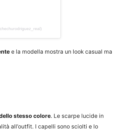
@chechurodriguez_real)
ente
e la modella mostra un look casual ma
 dello stesso colore
. Le scarpe lucide in
à all’outfit. I capelli sono sciolti e lo