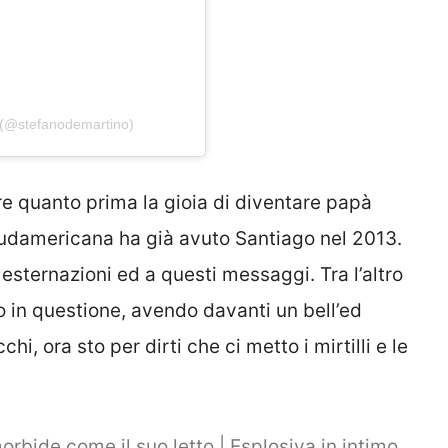
 (@stefanodemartino)
are quanto prima la gioia di diventare papà
 sudamericana ha già avuto Santiago nel 2013.
esternazioni ed a questi messaggi. Tra l’altro
tto in questione, avendo davanti un bell’ed
i, ora sto per dirti che ci metto i mirtilli e le
rbide come il suo letto | Esplosiva in intimo