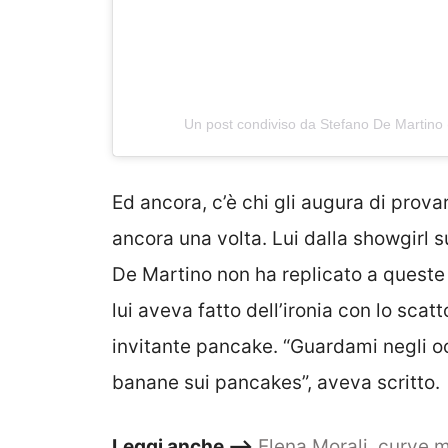
Un post condiviso da Stefano De Martino
Ed ancora, c’è chi gli augura di prov
ancora una volta. Lui dalla showgirl
De Martino non ha replicato a queste 
lui aveva fatto dell’ironia con lo sca
invitante pancake. “Guardami negli occh
banane sui pancakes”, aveva scritto.
Leggi anche –>
Elena Morali, curve mo