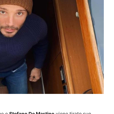
ne e
Stefano De Martino
viene tirato suo