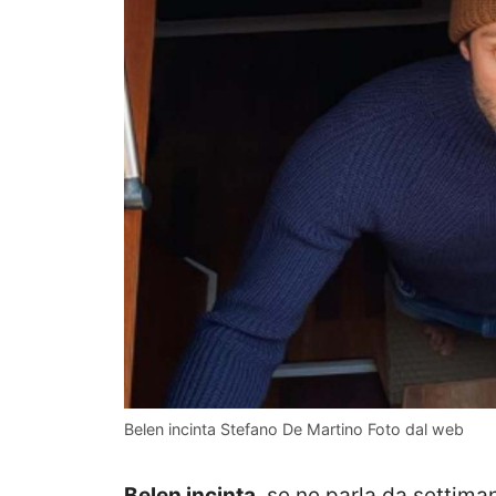
Belen incinta Stefano De Martino Foto dal web
Belen incinta
, se ne parla da settima