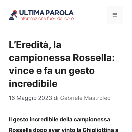
Vai
Menu
al
contenuto
L’Eredità, la
campionessa Rossella:
vince e fa un gesto
incredibile
16 Maggio 2023
di
Gabriele Mastroleo
Il gesto incredibile della campionessa
Rossella dopo aver vinto la Ghigliottina a