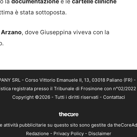
to la
documentazione
e le
cartelle cliniche
ittima è stata sottoposta.
i
Arzano
, dove Giuseppina viveva con la
o.
NY SRL - Corso Vittorio Emanuele II, 13, 03018 Paliano (FR) - 
istica registrata presso il Tribunale di Frosinone con n°02/202
Copyright ©2026 - Tutti i diritti riservati -
Contattaci
e attività pubblicitarie su questo sito sono gestite da theCoreA
Redazione
-
Privacy Policy
-
Disclaimer