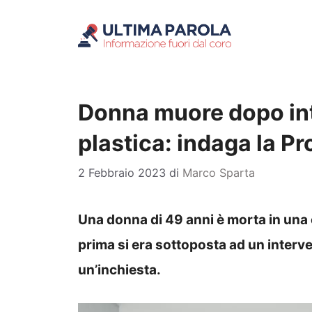
Vai
al
contenuto
Donna muore dopo int
plastica: indaga la P
2 Febbraio 2023
di
Marco Sparta
Una donna di 49 anni è morta in una c
prima si era sottoposta ad un interve
un’inchiesta.