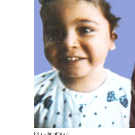
foto UltimaParola