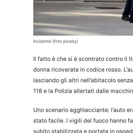
incidente (foto pixaby)
Il fatto è che si è scontrato contro il t
donna ricoverata in codice rosso. L’
lasciando gli altri nell’abitacolo senz
118 e la Polizia allertati dalle macch
Uno scenario agghiacciante: l’auto era
stato facile. I vigili del fuoco hanno f
subito stabilizzata e portata in osped