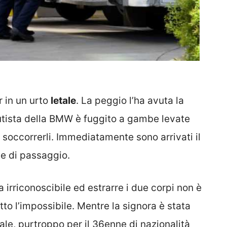
ir in un urto
letale
. La peggio l’ha avuta la
autista della BMW è fuggito a gambe levate
a soccorrerli. Immediatamente sono arrivati il
ine di passaggio.
 irriconoscibile ed estrarre i due corpi non è
atto l’impossibile. Mentre la signora è stata
ale, purtroppo per il 36enne di nazionalità