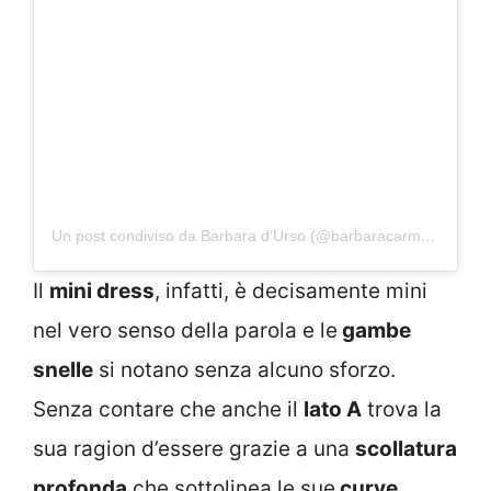
Un post condiviso da Barbara d’Urso (@barbaracarmelitadurso)
Il
mini dress
, infatti, è decisamente mini
nel vero senso della parola e le
gambe
snelle
si notano senza alcuno sforzo.
Senza contare che anche il
lato A
trova la
sua ragion d’essere grazie a una
scollatura
profonda
che sottolinea le sue
curve