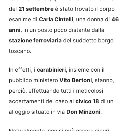
del
21 settembre
è stato trovato il corpo
esanime di
Carla Cintelli
, una donna di
46
anni
, in un posto poco distante dalla
stazione ferroviaria
del suddetto borgo
toscano.
In effetti, i
carabinieri
, insieme con il
pubblico ministero
Vito Bertoni
, stanno,
perciò, effettuando tutti i meticolosi
accertamenti del caso al
civico 18
di un
alloggio situato in via
Don Minzoni
.
Naturalmente, non si può essere sicuri