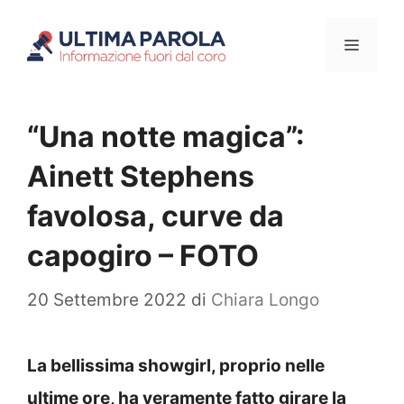
Vai
Menu
al
contenuto
“Una notte magica”:
Ainett Stephens
favolosa, curve da
capogiro – FOTO
20 Settembre 2022
di
Chiara Longo
La bellissima showgirl, proprio nelle
ultime ore, ha veramente fatto girare la