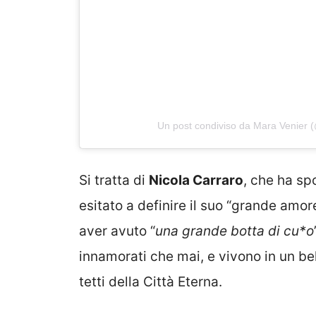
Un post condiviso da Mara Venier 
Si tratta di
Nicola Carraro
, che ha sp
esitato a definire il suo “grande amor
aver avuto “
una grande botta di cu*o
innamorati che mai, e vivono in un b
tetti della Città Eterna.