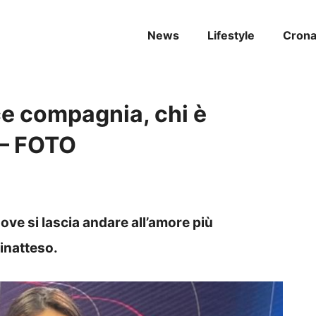
News
Lifestyle
Cron
ce compagnia, chi è
a – FOTO
dove si lascia andare all’amore più
 inatteso.