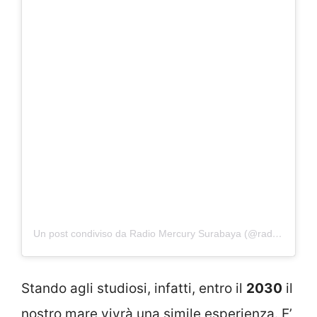
Un post condiviso da Radio Mercury Surabaya (@radiomercury96)
Stando agli studiosi, infatti, entro il
2030
il
nostro mare vivrà una simile esperienza. E’