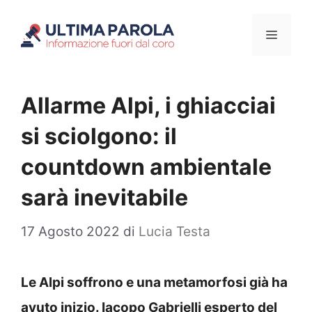
Vai
Menu
al
contenuto
Allarme Alpi, i ghiacciai
si sciolgono: il
countdown ambientale
sarà inevitabile
17 Agosto 2022
di
Lucia Testa
Le Alpi soffrono e una metamorfosi già ha
avuto inizio. Iacopo Gabrielli esperto del