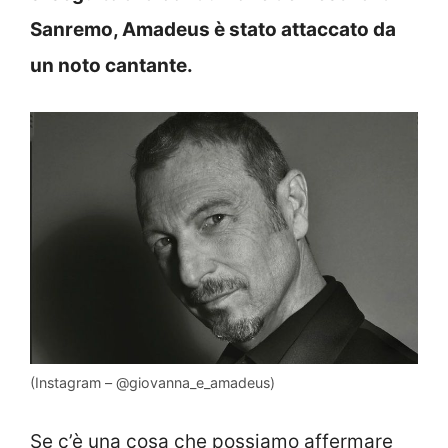
Sanremo, Amadeus è stato attaccato da
un noto cantante.
(Instagram – @giovanna_e_amadeus)
Se c’è una cosa che possiamo affermare