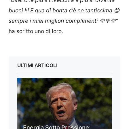
“Direi che più s invecchia e più si diventa
buoni !!! E qua di bontà c’è ne tantissima 😉
sempre i miei migliori complimenti 🌹🌹🌹”
ha scritto uno di loro.
ULTIMI ARTICOLI
Energia Sotto Pressione: