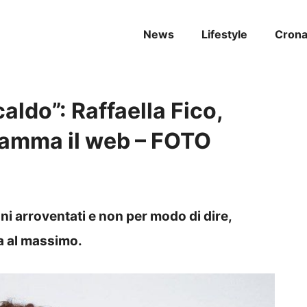
News
Lifestyle
Cron
caldo”: Raffaella Fico,
fiamma il web – FOTO
iani arroventati e non per modo di dire,
a al massimo.