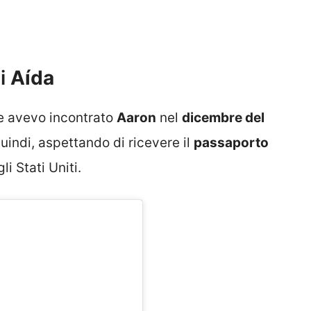
di
Aída
he avevo incontrato
Aaron
nel
dicembre del
quindi, aspettando di ricevere il
passaporto
li Stati Uniti.