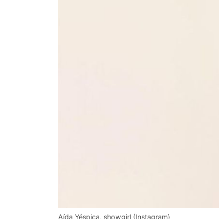
Aída Yéspica, showgirl (Instagram)