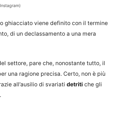
(Instagram)
o ghiacciato viene definito con il termine
punto, di un declassamento a una mera
el settore, pare che, nonostante tutto, il
per una ragione precisa. Certo, non è più
azie all’ausilio di svariati
detriti
che gli
.