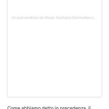
Un post condiviso da Museo Geologico Gemmellaro (@museogemmellaro)
Come abbiamo detto in precedenza, il