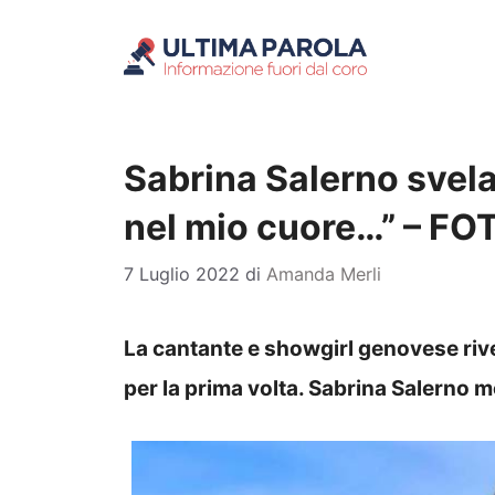
Vai
al
contenuto
Sabrina Salerno svela
nel mio cuore…” – FO
7 Luglio 2022
di
Amanda Merli
La cantante e showgirl genovese rive
per la prima volta. Sabrina Salerno mo