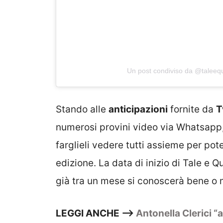
Un post condiviso da @talee
Stando alle
anticipazioni
fornite da
T
numerosi provini video via Whatsapp,
farglieli vedere tutti assieme per pot
edizione. La data di inizio di Tale e Q
già tra un mese si conoscerà bene o m
LEGGI ANCHE –>
Antonella Clerici “a