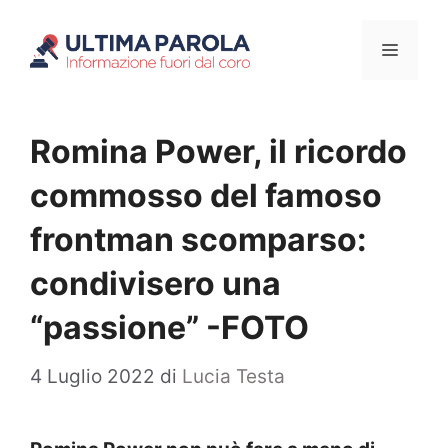
Vai
Menu
al
contenuto
Romina Power, il ricordo
commosso del famoso
frontman scomparso:
condivisero una
“passione” -FOTO
4 Luglio 2022
di
Lucia Testa