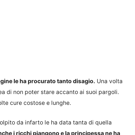
igine le ha procurato tanto disagio.
Una volta
ea di non poter stare accanto ai suoi pargoli.
lte cure costose e lunghe.
lpito da infarto le ha data tanta di quella
che i ricchi piangono e la principessa ne ha