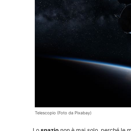
Telescopio (Foto da Pixabay)
Lo
spazio
non è mai solo, perché le m