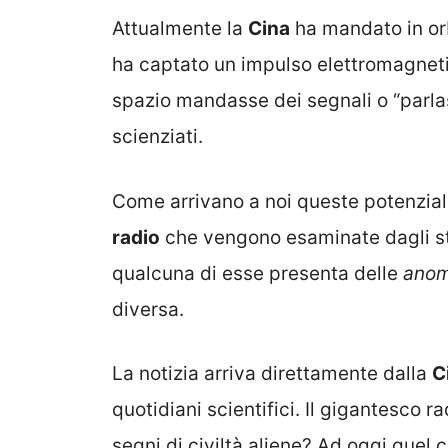
Attualmente la
Cina
ha mandato in orb
ha captato un impulso elettromagneti
spazio mandasse dei segnali o “parlas
scienziati.
Come arrivano a noi queste potenziali
radio
che vengono esaminate dagli stud
qualcuna di esse presenta delle
anom
diversa.
La notizia arriva direttamente dalla
C
quotidiani scientifici. Il gigantesco 
segni di civiltà aliene? Ad oggi quel 