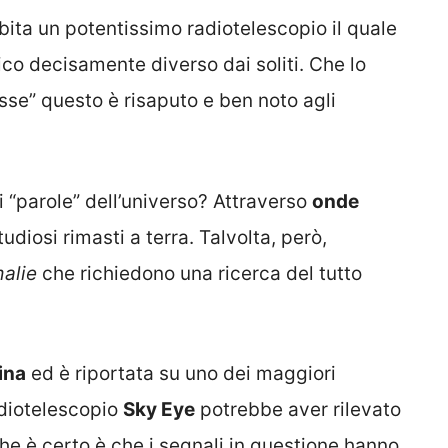
ita un potentissimo radiotelescopio il quale
co decisamente diverso dai soliti. Che lo
se” questo è risaputo e ben noto agli
 “parole” dell’universo? Attraverso
onde
iosi rimasti a terra. Talvolta, però,
alie
che richiedono una ricerca del tutto
ina
ed è riportata su uno dei maggiori
radiotelescopio
Sky Eye
potrebbe aver rilevato
che è certo è che i segnali in questione hanno