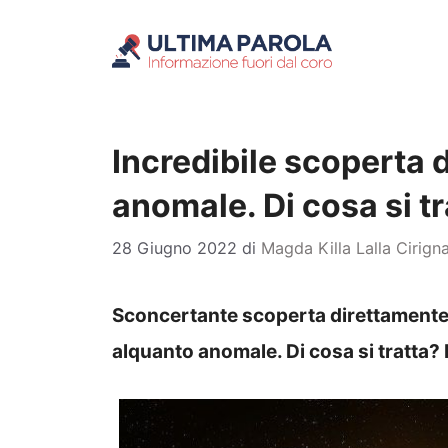
Vai
al
contenuto
Incredibile scoperta 
anomale. Di cosa si tra
28 Giugno 2022
di
Magda Killa Lalla Cirign
Sconcertante scoperta direttamente d
alquanto anomale. Di cosa si tratta? I