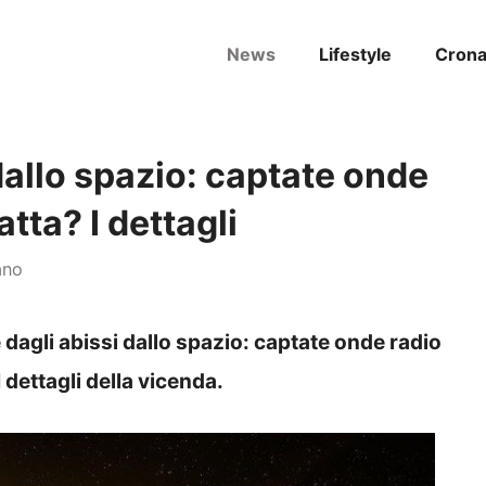
News
Lifestyle
Cron
dallo spazio: captate onde
tta? I dettagli
ano
agli abissi dallo spazio: captate onde radio
 dettagli della vicenda.