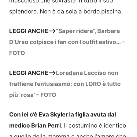
muscoloso che sovrasta in tutto il suo
splendore. Non è da sola a bordo piscina.
LEGGI ANCHE–>
“Saper ridere”, Barbara
D’Urso colpisce i fan con l’outfit estivo… –
FOTO
LEGGI ANCHE–>
Loredana Lecciso non
trattiene l’entusiasmo: con LORO è tutto
più ‘rosa’ – FOTO
Con lei c’è Eva Skyler la figlia avuta dal
medico Brian Perri
. Il costumino è identico
a quello della mamma e anche l’amore che