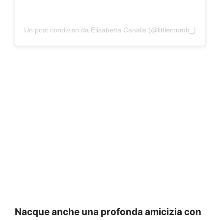
Un post condiviso da Elisabetta Canalis (@littlecrumb_)
Nacque anche una profonda amicizia con