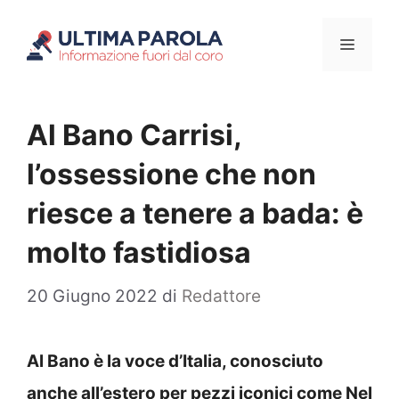
Vai
Menu
al
contenuto
Al Bano Carrisi,
l’ossessione che non
riesce a tenere a bada: è
molto fastidiosa
20 Giugno 2022
di
Redattore
Al Bano è la voce d’Italia, conosciuto
anche all’estero per pezzi iconici come Nel