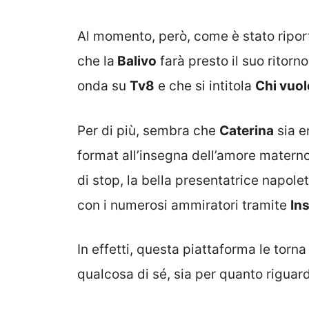
Al momento, però, come è stato riport
che la
Balivo
farà presto il suo ritor
onda su
Tv8
e che si intitola
Chi vuo
Per di più, sembra che
Caterina
sia e
format all’insegna dell’amore matern
di stop, la bella presentatrice napole
con i numerosi ammiratori tramite
In
In effetti, questa piattaforma le torna 
qualcosa di sé, sia per quanto riguard