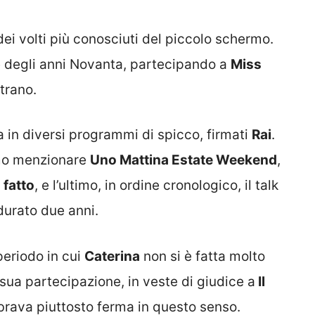
ei volti più conosciuti del piccolo schermo.
re degli anni Novanta, partecipando a
Miss
strano.
 in diversi programmi di spicco, firmati
Rai
.
amo menzionare
Uno Mattina Estate Weekend
,
 fatto
, e l’ultimo, in ordine cronologico, il talk
durato due anni.
periodo in cui
Caterina
non si è fatta molto
a sua partecipazione, in veste di giudice a
Il
mbrava piuttosto ferma in questo senso.