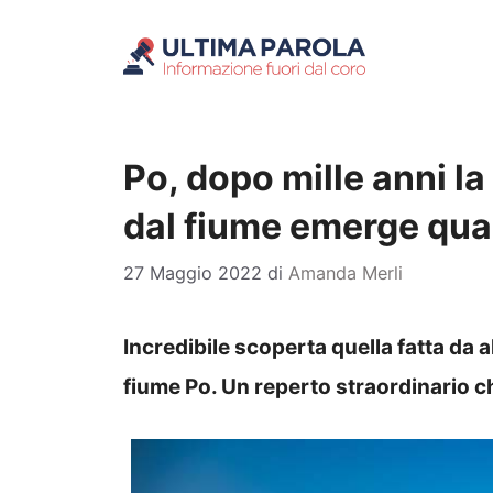
Vai
al
contenuto
Po, dopo mille anni l
dal fiume emerge qual
27 Maggio 2022
di
Amanda Merli
Incredibile scoperta quella fatta da al
fiume Po. Un reperto straordinario ch