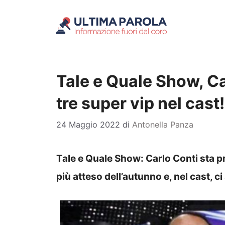
Vai
al
contenuto
Tale e Quale Show, Car
tre super vip nel cast!
24 Maggio 2022
di
Antonella Panza
Tale e Quale Show: Carlo Conti sta p
più atteso dell’autunno e, nel cast, c