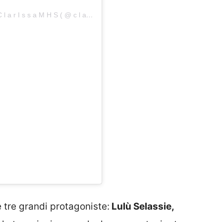
U n p o s t c o n d I v I s o d a H I H P r I n c e s s C l a r I s s a M H S ( @ c l a r y s e l a s s I e)
e tre grandi protagoniste:
Lulù Selassie,