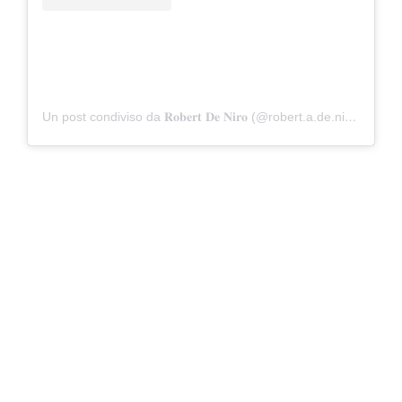
Un post condiviso da 𝐑𝐨𝐛𝐞𝐫𝐭 𝐃𝐞 𝐍𝐢𝐫𝐨 (@robert.a.de.niro)