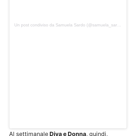
Un post condiviso da Samuela Sardo (@samuela_sardo)
Al settimanale
Diva e Donna
, quindi,