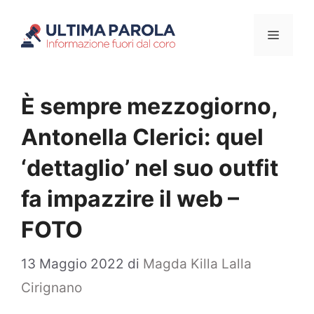
Vai
Menu
al
contenuto
È sempre mezzogiorno,
Antonella Clerici: quel
‘dettaglio’ nel suo outfit
fa impazzire il web –
FOTO
13 Maggio 2022
di
Magda Killa Lalla
Cirignano