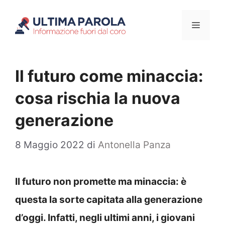
Vai
Menu
al
contenuto
Il futuro come minaccia:
cosa rischia la nuova
generazione
8 Maggio 2022
di
Antonella Panza
Il futuro non promette ma minaccia: è
questa la sorte capitata alla generazione
d’oggi. Infatti, negli ultimi anni, i giovani